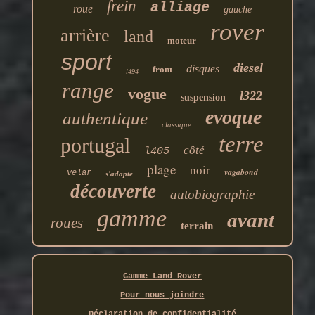
frein
alliage
roue
gauche
rover
arrière
land
moteur
sport
diesel
disques
front
l494
range
vogue
l322
suspension
evoque
authentique
classique
terre
portugal
côté
l405
plage
noir
vagabond
velar
s'adapte
découverte
autobiographie
gamme
avant
roues
terrain
Gamme Land Rover
Pour nous joindre
Déclaration de confidentialité