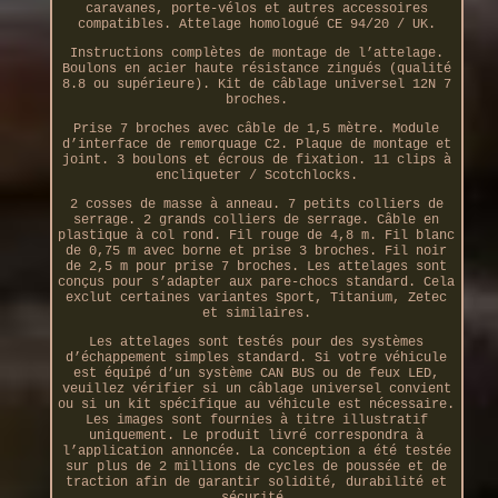
caravanes, porte-vélos et autres accessoires
compatibles. Attelage homologué CE 94/20 / UK.
Instructions complètes de montage de l’attelage.
Boulons en acier haute résistance zingués (qualité
8.8 ou supérieure). Kit de câblage universel 12N 7
broches.
Prise 7 broches avec câble de 1,5 mètre. Module
d’interface de remorquage C2. Plaque de montage et
joint. 3 boulons et écrous de fixation. 11 clips à
encliqueter / Scotchlocks.
2 cosses de masse à anneau. 7 petits colliers de
serrage. 2 grands colliers de serrage. Câble en
plastique à col rond. Fil rouge de 4,8 m. Fil blanc
de 0,75 m avec borne et prise 3 broches. Fil noir
de 2,5 m pour prise 7 broches. Les attelages sont
conçus pour s’adapter aux pare-chocs standard. Cela
exclut certaines variantes Sport, Titanium, Zetec
et similaires.
Les attelages sont testés pour des systèmes
d’échappement simples standard. Si votre véhicule
est équipé d’un système CAN BUS ou de feux LED,
veuillez vérifier si un câblage universel convient
ou si un kit spécifique au véhicule est nécessaire.
Les images sont fournies à titre illustratif
uniquement. Le produit livré correspondra à
l’application annoncée. La conception a été testée
sur plus de 2 millions de cycles de poussée et de
traction afin de garantir solidité, durabilité et
sécurité.