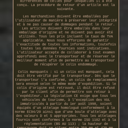
différentes de celles pour lesquelles il a été
conçu. La procédure de retour d’un article est la
suivante.
Les marchandises doivent être emballées par
l’utilisateur de manière à préserver leur intégrité
et à ne pas causer de dommages pendant le retour.
Les articles doivent être emballés dans leur
emballage d’origine et ne doivent pas avoir été
utilisés. Tous les prix incluent le taux de TVA
applicable. Nous nous efforçons de garantir
l’exactitude de toutes les informations, toutefois
toutes les données fournies sont indicatives.
L’utilisateur accepte de collaborer à tout examen
approfondi avec le transporteur et de réserver le
meilleur moment afin de permettre au transporteur
de récupérer le colis endommagé.
Colis manquants : si un colis est manquant, cela
doit être vérifié par le transporteur. Dès que le
transporteur l’a confirmé, un colis de remplacement
sera envoyé selon le même mode d’expédition. Si le
colis d’origine est retrouvé, il doit être refusé
par le client afin de permettre son retour à
l’expéditeur. La législation CE exige que tous les
véhicules de tourisme, à l’exception des VUL
immatriculés à partir du 1er août 1998, soient
équipés d’un attelage homologué conformément à la
norme EC94/20 ainsi que d’une boule d’attelage avec
des valeurs D et S appropriées. Tous les attelages
fournis sont conformes à la norme ISO 1102 et à la
réglementation (BS AU 113) ; la hauteur de
remorquage doit se situer entre 350 mm et 420 mm,