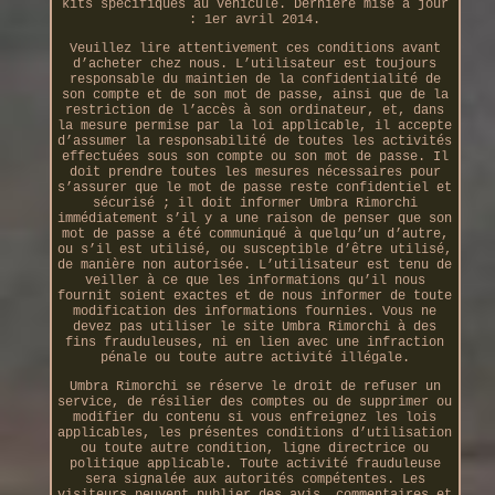
kits spécifiques au véhicule. Dernière mise à jour
: 1er avril 2014.
Veuillez lire attentivement ces conditions avant
d’acheter chez nous. L’utilisateur est toujours
responsable du maintien de la confidentialité de
son compte et de son mot de passe, ainsi que de la
restriction de l’accès à son ordinateur, et, dans
la mesure permise par la loi applicable, il accepte
d’assumer la responsabilité de toutes les activités
effectuées sous son compte ou son mot de passe. Il
doit prendre toutes les mesures nécessaires pour
s’assurer que le mot de passe reste confidentiel et
sécurisé ; il doit informer Umbra Rimorchi
immédiatement s’il y a une raison de penser que son
mot de passe a été communiqué à quelqu’un d’autre,
ou s’il est utilisé, ou susceptible d’être utilisé,
de manière non autorisée. L’utilisateur est tenu de
veiller à ce que les informations qu’il nous
fournit soient exactes et de nous informer de toute
modification des informations fournies. Vous ne
devez pas utiliser le site Umbra Rimorchi à des
fins frauduleuses, ni en lien avec une infraction
pénale ou toute autre activité illégale.
Umbra Rimorchi se réserve le droit de refuser un
service, de résilier des comptes ou de supprimer ou
modifier du contenu si vous enfreignez les lois
applicables, les présentes conditions d’utilisation
ou toute autre condition, ligne directrice ou
politique applicable. Toute activité frauduleuse
sera signalée aux autorités compétentes. Les
visiteurs peuvent publier des avis, commentaires et