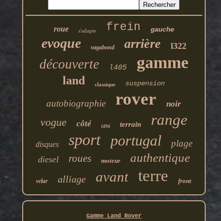
frein
roue
gauche
s'adapte
evoque
arrière
l322
vagabond
gamme
découverte
l405
land
suspension
classique
rover
autobiographie
noir
range
vogue
côté
terrain
l494
sport
portugal
plage
disques
authentique
roues
diesel
moteur
terre
avant
alliage
front
velar
Gamme Land Rover