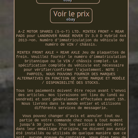
A-Z MOTOR SPARES (S-o-T) LTD. MINTEX FRONT + REAR
PADS pour LANDROVER RANGE ROVER IV 3.0 D Hybrid 4x4
2013->on. Numéro d'immatriculation du véhicule OU
numéro de VIN / châssis.
MINTEX FRONT AXLE + REAR AXLE Jeu de plaquettes de
frein. Veuillez fournir le numéro d'immatriculation
britannique ou le VIN / châssis complet. La
spécification complète du véhicule est nécessaire
pour vérifier/confirmer l'ajustement. NOTE :
PARFOIS, NOUS POUVONS FOURNIR DES MARQUES
ALTERNATIVES EN FONCTION DE VOTRE MARQUE ET MODÈLE
/ DISPONIBILITÉ DES STOCKS.
Tous les paiements doivent être reçus avant l'envoi
des articles. Nos livraisons ont lieu du lundi au
vendredi et sont généralement effectuées avant 15h.
Nous livrons dans le monde entier et utilisons
différents services de messagerie.
Vous pouvez changer d'avis et annuler tout ou
partie de votre commande chez nous à tout moment
jusqu'à 30 jours. Tous les articles doivent être
dans leur emballage d'origine, ne doivent pas avoir
été installés ou utilisés de quelque manière que ce
soit, aucune preuve du contraire. Vous êtes tenu de