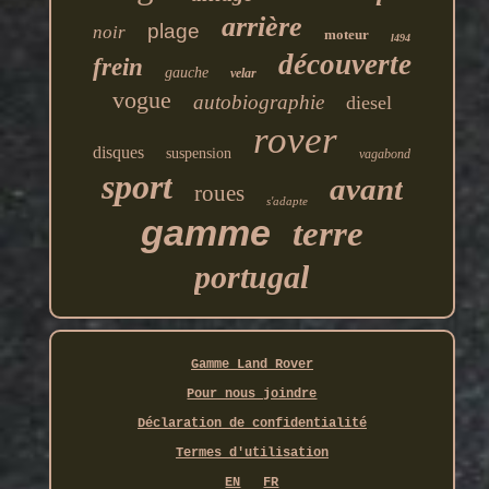
arrière
plage
noir
moteur
l494
découverte
frein
gauche
velar
vogue
autobiographie
diesel
rover
disques
suspension
vagabond
sport
avant
roues
s'adapte
gamme
terre
portugal
Gamme Land Rover
Pour nous joindre
Déclaration de confidentialité
Termes d'utilisation
EN
FR