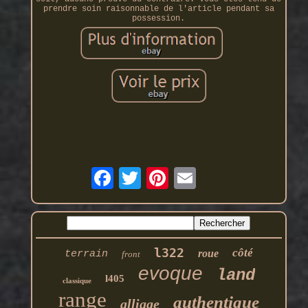
prendre soin raisonnable de l'article pendant sa
possession.
l322
côté
roue
terrain
front
evoque
land
l405
classique
range
authentique
alliage