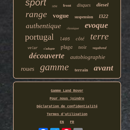
sport
diesel
disques
front
l494
range
vogue
l322
suspension
evoque
authentique
classique
terre
portugal
côté
l405
plage
noir
vagabond
velar
s'adapte
découverte
autobiographie
gamme
avant
roues
terrain
Gamme Land Rover
Pour nous joindre
Déclaration de confidentialité
Termes d'utilisation
EN
FR