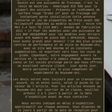
besoin est une puissance de freinage, c'est le
choix de matériau - Homologué ECE R90 pour la
plupart des voitures - Présente un revêtement de
surface rouge "brake in" pour un freinage sûr
instantané après installation Cette annonce
concerne un jeu de plaquettes de frein avant EBC
Yellowstuff adaptées au modèle suivant : Volvo V70
Mk3 2.4 Twin TD (215 BHP) - Années de fabrication
2011 > 17 Pour les modèles avec une puissance de
215 BHP UNIQUEMENT pour les modèles avec étriers
avant ATE Numéro de pièce EBC = DP41932R. Depuis,
nous avons grandi pour devenir l'un des plus grands
centres de performance et de style au Royaume-Uni,
avec un site Web énorme et en constante
augmentation, et exportant vers tous les coins du
globe. Cependant, notre engagement envers le
service et la valeur n'a jamais changé. Nous avons
connu un tel succès prolongé parce que nous offrons
un excellent service client - jour après jour.
Notre personnel est le plus compétent et
expérimenté du Royaume-Uni.
Les devis seront donc toujours pour un transporteur
assuré, ou un envoi suivi, selon le poids et la
valeur de l'article. Pour les articles envoyés au
Royaume-Uni par courrier de 2e classe, veuillez
prévoir 3 à 5 jours à partir de la date
d'expédition avant de nous contacter.
Nous aurons indiqué un délai d'expédition
approximatif sur chaque annonce. Vous disposez de
14 jours à partir de la date de réception pour