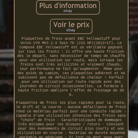
Plaquettes de frein avant EBC Yellowstuff pour
Volvo V70 Mk3 2.4 Twin TD (215 HP)(2011>17). Le
composé EBC Yellowstuff est un véritable gagnant
sur tous les fronts : il offre une haute friction
dès le départ, sans nécessiter de temps de chauffe
pour une utilisation sur route, mais lorsque les
freins sont très sollicités et vraiment chauds,
leur performance ne fait qu'augmenter. Même pour
des poids de camion, ces plaquettes adhèrent et ne
subissent pas de défaillance de chaleur ! Parfait
pour une utilisation sur route rapide avec des
journées de circuit occasionnelles. La formule à
haute friction améliore l'effet de freinage de 30
%.
Plaquettes de frein les plus rapides pour la route,
le drift et la course - Aucune défaillance de frein
rend ce matériau parfait pour une conduite rapide -
Capable d'une utilisation intensive des freins sans
"chute" de frein - Caractéristiques de dommages
très minimes pour les disques / rotors - Convient
pour des événements de circuit plus courts et une
utilisation en course - Matériau de dureté moyenne
agréable au pédalage - Si tout ce dont vous avez