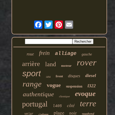
frein
alliage
roue
gauche
rover
arrière
land
moteur
sport
diesel
disques
front
l494
range
vogue
l322
suspension
evoque
authentique
classique
terre
portugal
côté
l405
plage
noir
vagabond
velar
s'adapte