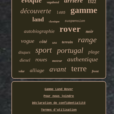
evoque
arrière
l322
vagabond
gamme
découverte
l405
land
suspension
classique
rover
autobiographie
noir
range
vogue
côté
terrain
l494
sport
portugal
plage
disques
authentique
roues
diesel
moteur
terre
avant
alliage
front
velar
Gamme Land Rover
Pour nous joindre
Déclaration de confidentialité
Termes d'utilisation