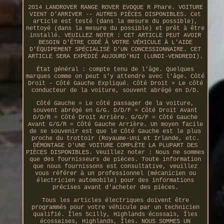
2014 LANDROVER RANGE ROVER EVOQUE R Phare. VOITURE
VIENT D'ARRIVER -- AUTRES PIÈCES DISPONIBLES. Cet
article est testé (dans la mesure du possible),
nettoyé (dans la mesure du possible) et prêt à être
installé. VEUILLEZ NOTER : CET ARTICLE PEUT AVOIR
BESOIN D'ÊTRE CODÉ À VOTRE VÉHICULE À L'AIDE
D'ÉQUIPEMENT SPÉCIALISÉ D'UN CONCESSIONNAIRE. CET
ARTICLE SERA EXPÉDIÉ AUJOURD'HUI (LUNDI-VENDREDI).
État général : compte tenu de l'âge. Quelques
marques comme on peut s'y attendre avec l'âge. Côté
Droit - Côté Gauche Expliqué. Côté Droit = Le côté
conducteur de la voiture, souvent abrégé en D/D.
Côté Gauche = Le côté passager de la voiture,
souvent abrégé en G/G. D/D/F = Côté Droit Avant
D/D/R = Côté Droit Arrière. G/G/F = Côté Gauche
Avant G/G/R = Côté Gauche Arrière. Un moyen facile
de se souvenir est que le Côté Gauche est le plus
proche du trottoir (Royaume-Uni et Irlande, etc.
DÉMONTAGE D'UNE VOITURE COMPLÈTE LA PLUPART DES
PIÈCES DISPONIBLES. Veuillez noter : Nous ne sommes
que des fournisseurs de pièces. Toute information
que nous fournissons est consultative, veuillez
vous référer à un professionnel (mécanicien ou
électricien automobile) pour des informations
précises avant d'acheter des pièces.
Tous les articles électriques doivent être
programmés pour votre véhicule par un technicien
qualifié. Îles Scilly, Highlands écossais, Îles
écossaises, Highlands, Îles. NOUS SOMMES UN