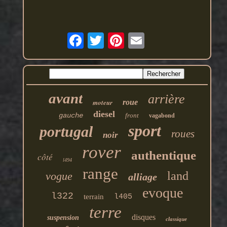
avant
arrière
moteur
roue
diesel
gauche
front
vagabond
sport
portugal
roues
noir
rover
authentique
côté
l494
range
land
vogue
alliage
evoque
l322
terrain
l405
terre
disques
suspension
classique