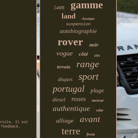
gamme
l405
land
classique
suspension
autobiographie
rover
noir
vogue
côté
l494
range
terrain
sport
disques
portugal
plage
roues
diesel
moteur
authentique
velar
avant
alliage
roite. Il est
 feedback.
terre
front