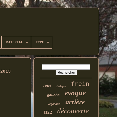
MATERIAL
TYPE
-2013
frein
roue
s'adapte
evoque
gauche
arrière
vagabond
découverte
l322