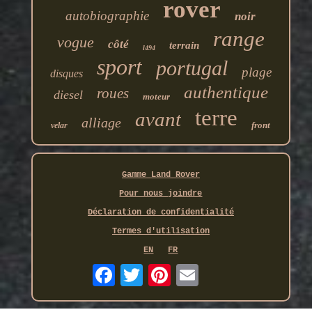
rover
autobiographie
noir
range
vogue
côté
terrain
l494
sport
portugal
plage
disques
authentique
roues
diesel
moteur
terre
avant
alliage
front
velar
Gamme Land Rover
Pour nous joindre
Déclaration de confidentialité
Termes d'utilisation
EN
FR