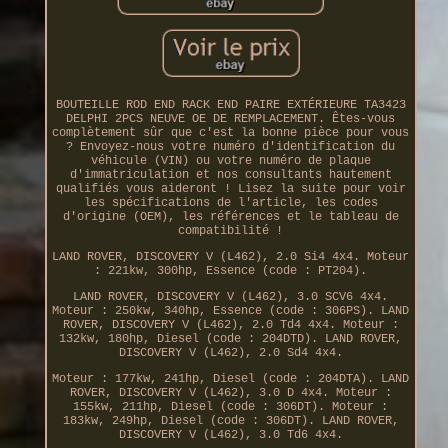
BOUTEILLE ROD END RACK END PAIRE EXTÉRIEURE TA3423
DELPHI 2PCS NEUVE OE DE REMPLACEMENT. Êtes-vous
complètement sûr que c'est la bonne pièce pour vous
? Envoyez-nous votre numéro d'identification du
véhicule (VIN) ou votre numéro de plaque
d'immatriculation et nos consultants hautement
qualifiés vous aideront ! Lisez la suite pour voir
les spécifications de l'article, les codes
d'origine (OEM), les références et le tableau de
compatibilité !
LAND ROVER, DISCOVERY V (L462), 2.0 Si4 4x4. Moteur
: 221kw, 300hp, Essence (code : PT204).
LAND ROVER, DISCOVERY V (L462), 3.0 SCV6 4x4.
Moteur : 250kw, 340hp, Essence (code : 306PS). LAND
ROVER, DISCOVERY V (L462), 2.0 Td4 4x4. Moteur :
132kw, 180hp, Diesel (code : 204DTD). LAND ROVER,
DISCOVERY V (L462), 2.0 Sd4 4x4.
Moteur : 177kw, 241hp, Diesel (code : 204DTA). LAND
ROVER, DISCOVERY V (L462), 3.0 D 4x4. Moteur :
155kw, 211hp, Diesel (code : 306DT). Moteur :
183kw, 249hp, Diesel (code : 306DT). LAND ROVER,
DISCOVERY V (L462), 3.0 Td6 4x4.