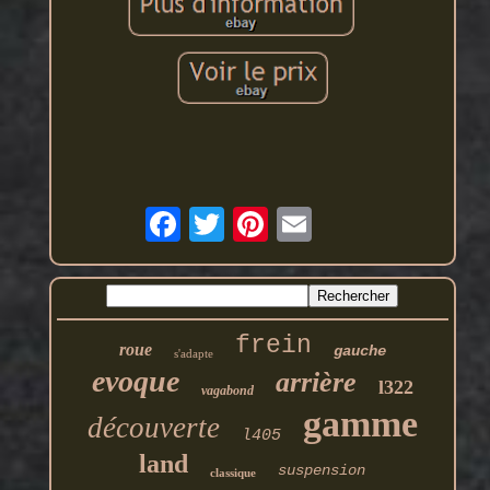
frein
roue
gauche
s'adapte
evoque
arrière
l322
vagabond
gamme
découverte
l405
land
suspension
classique