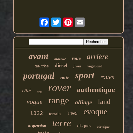
avant
arrière
moteur
roue
diesel
gauche
front
vagabond
sport
portugal
roues
noir
rover
authentique
côté
l494
range
land
vogue
alliage
evoque
l322
terrain
l405
terre
disques
suspension
classique