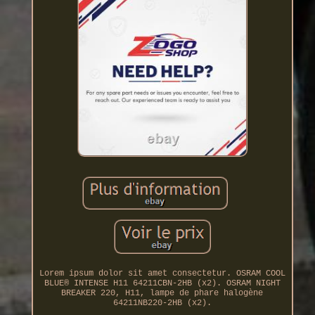
Lorem ipsum dolor sit amet consectetur. OSRAM COOL
BLUE® INTENSE H11 64211CBN-2HB (x2). OSRAM NIGHT
BREAKER 220, H11, lampe de phare halogène
64211NB220-2HB (x2).