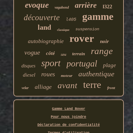
evoque
arrière
l322
vagabond
gamme
découverte
l405
land
suspension
classique
rover
autobiographie
noir
range
vogue
côté
terrain
l494
sport
portugal
plage
disques
authentique
roues
diesel
moteur
terre
avant
alliage
front
velar
Gamme Land Rover
Pour nous joindre
Déclaration de confidentialité
Termes d'utilisation