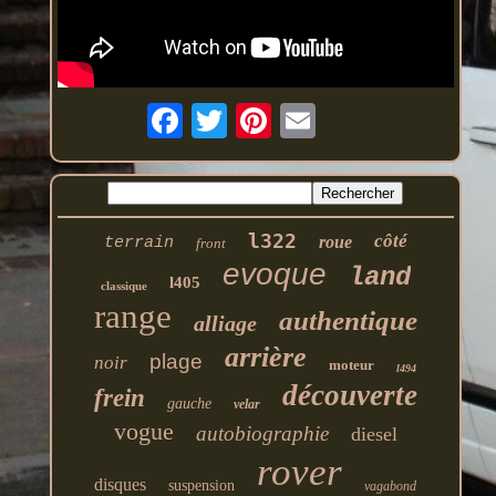
l322
côté
roue
terrain
front
evoque
land
l405
classique
range
authentique
alliage
arrière
plage
noir
moteur
l494
découverte
frein
gauche
velar
vogue
autobiographie
diesel
rover
disques
suspension
vagabond