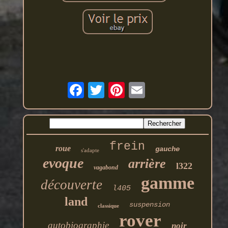
frein
roue
gauche
s'adapte
evoque
arrière
l322
vagabond
gamme
découverte
l405
land
suspension
classique
rover
autobiographie
noir