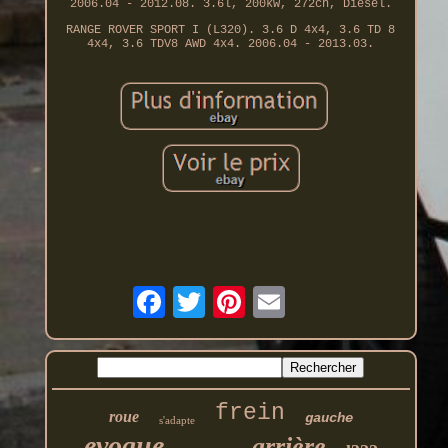
2006.04 - 2012.08. 3.6l, 200kw, 272ch, Diesel.
RANGE ROVER SPORT I (L320). 3.6 D 4x4, 3.6 TD 8
4x4, 3.6 TDV8 AWD 4x4. 2006.04 - 2013.03.
frein
roue
gauche
s'adapte
evoque
arrière