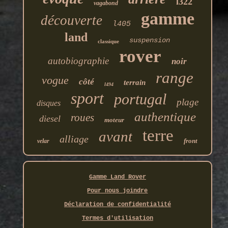
l322
vagabond
gamme
découverte
l405
land
suspension
classique
rover
autobiographie
noir
range
vogue
côté
terrain
l494
sport
portugal
plage
disques
authentique
roues
diesel
moteur
terre
avant
alliage
front
velar
Gamme Land Rover
Pour nous joindre
Déclaration de confidentialité
Termes d'utilisation