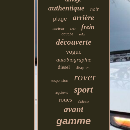
authentique
noir
arrière
plage
frein
moteur
l494
gauche
velar
découverte
vogue
autobiographie
diesel
disques
rover
suspension
sport
vagabond
roues
s'adapte
avant
gamme