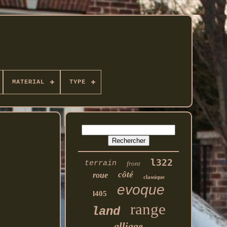
MATERIAL
TYPE
l322
terrain
front
côté
roue
classique
evoque
l405
range
land
alliage