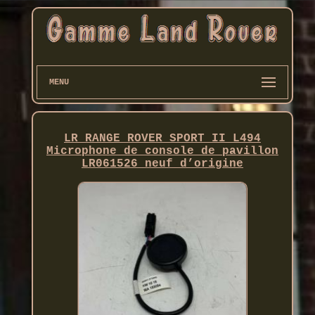
MENU
LR RANGE ROVER SPORT II L494
Microphone de console de pavillon
LR061526 neuf d’origine