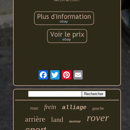
satisfaction.
frein
alliage
roue
gauche
rover
arrière
land
moteur