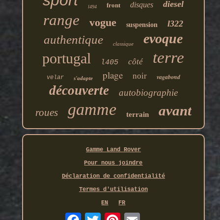
sport
diesel
disques
front
l494
range
vogue
l322
suspension
evoque
authentique
classique
terre
portugal
côté
l405
plage
noir
vagabond
velar
s'adapte
découverte
autobiographie
gamme
avant
roues
terrain
Gamme Land Rover
Pour nous joindre
Déclaration de confidentialité
Termes d'utilisation
EN
FR