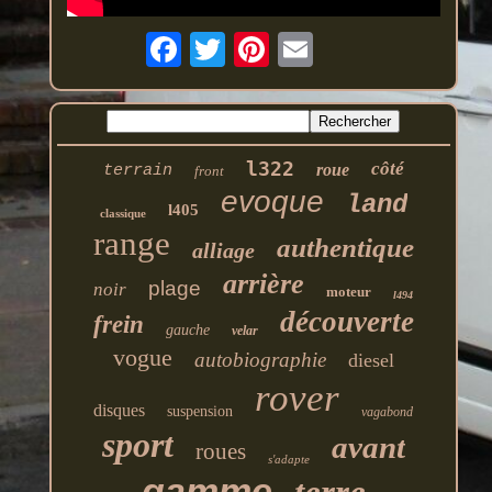
l322
côté
roue
terrain
front
evoque
land
l405
classique
range
authentique
alliage
arrière
plage
noir
moteur
l494
découverte
frein
gauche
velar
vogue
autobiographie
diesel
rover
disques
suspension
vagabond
sport
avant
roues
s'adapte
gamme
terre