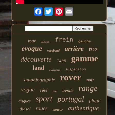
frein
roue
gauche
s'adapte
evoque
arrière
l322
vagabond
gamme
découverte
l405
land
suspension
classique
rover
autobiographie
noir
range
vogue
côté
terrain
l494
sport
portugal
plage
disques
authentique
roues
diesel
moteur