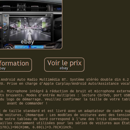
 Android Auto Radio Multimédia BT. Système stéréo double din 6.2
20. Prise en charge d'Apple Carplay/Android Auto/Assistance voca
io. Microphone intégré à réduction de bruit et microphone extern
ts bruyants. Modes d'entrée multiples : lecture CD/DVD, port USB
du logo de démarrage. Veuillez confirmer la taille de votre tabl
avant de commander !
t de taille standard et est livré avec un adaptateur de cadre su
de voitures. (Remarque : Les modèles de voitures avec des tensio
de votre tableau de bord correspond à l'une des trois dimensions
ailles couramment utilisées pour les séries de voitures aux État
170(L)×96(H)mm, 6.69(L)×3.78(H)inch.