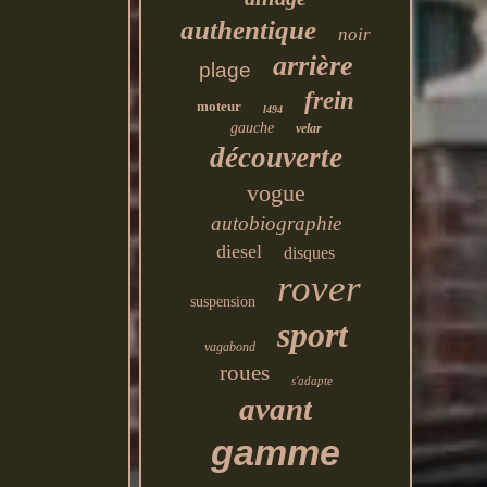
authentique
noir
arrière
plage
frein
moteur
l494
gauche
velar
découverte
vogue
autobiographie
diesel
disques
rover
suspension
sport
vagabond
roues
s'adapte
avant
gamme