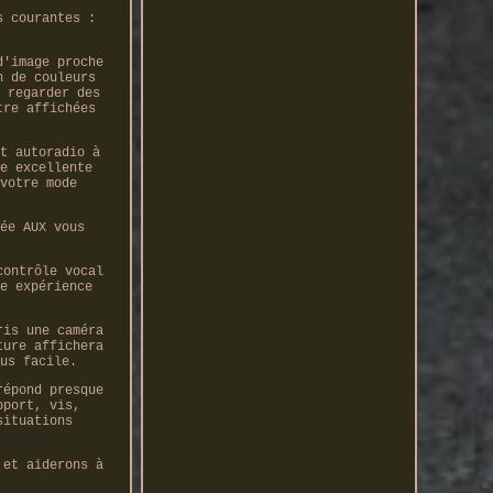
s courantes :
d'image proche
n de couleurs
 regarder des
tre affichées
t autoradio à
e excellente
votre mode
ée AUX vous
contrôle vocal
e expérience
ris une caméra
ture affichera
us facile.
répond presque
pport, vis,
situations
 et aiderons à