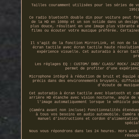
Tailles couramment utilisées pour les séries de v
195(
Ce radio bluetooth double din pour voiture peut fo
de la HD en 1080p et un son solide dans un design
plus douce, résultant en une image plus vibrante e
films ou écouter votre musique préférée. Certaine
Il s'agit de la fonction MirrorLink, et non de la 
écran tactile avec écran tactile haute résolution
expérience visuelle. Cet autoradio à écran tact
pr
Les réglages EQ : CUSTOM/ DBB/ CLASS/ ROCK/ JAZZ
permet de profiter d'une expérienc
Microphone intégré à réduction de bruit et équipé 
précis dans des environnements bruyants, diffusio
d'écoute de musique
Cet autoradio à écran tactile avec bluetooth et ca
arrière HD étanche avec vision nocturne, angle de 
l'image automatiquement lorsque le véhicule pas
(Caméra avant non incluse) Fonctionnalités étendue
à tous vos besoins en audio automobile. Caméra 
manuel d'instructions et cordon d'alimentation
spécia
Nous vous répondrons dans les 24 heures. Hors week
résoud