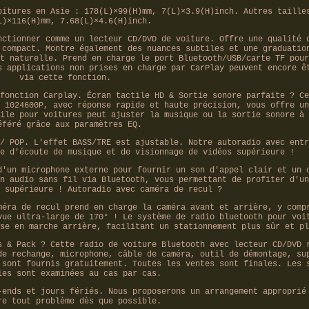
oitures en Asie : 178(L)×99(H)mm, 7(L)×3.9(H)inch. Autres taille
L)×116(H)mm, 7.68(L)×4.6(H)inch.
nctionner comme un lecteur CD/DVD de voiture. Offre une qualité 
 compact. Montre également des nuances subtiles et une graduatio
t naturelle. Prend en charge le port Bluetooth/USB/carte TF pour
s applications non prises en charge par CarPlay peuvent encore ê
via cette fonction.
fonction Carplay. Écran tactile HD & Sortie sonore parfaite ? Ce
 1024600P, avec réponse rapide et haute précision, vous offre un
ile pour voitures peut ajuster la musique ou la sortie sonore à 
éféré grâce aux paramètres EQ.
/ POP. L'effet BASS/TRE est ajustable. Notre autoradio avec entr
e d'écoute de musique et de visionnage de vidéos supérieure !
d'un microphone externe pour fournir un son d'appel clair et un 
n audio sans fil via Bluetooth, vous permettant de profiter d'un
 supérieure ! Autoradio avec caméra de recul ?
méra de recul prend en charge la caméra avant et arrière, y comp
vue ultra-large de 170° ! Le système de radio bluetooth pour voi
se en marche arrière, facilitant un stationnement plus sûr et pl
s & Pack ? Cette radio de voiture Bluetooth avec lecteur CD/DVD 
de rechange, microphone, câble de caméra, outil de démontage, su
 sont fournis gratuitement. Toutes les ventes sont finales. Les 
les sont examinées au cas par cas.
-ends et jours fériés. Nous proposerons un arrangement approprié
re tout problème dès que possible.