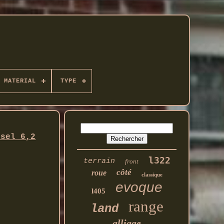
MATERIAL
TYPE
rsel 6,2
l322
terrain
front
côté
roue
classique
evoque
l405
range
land
alliage