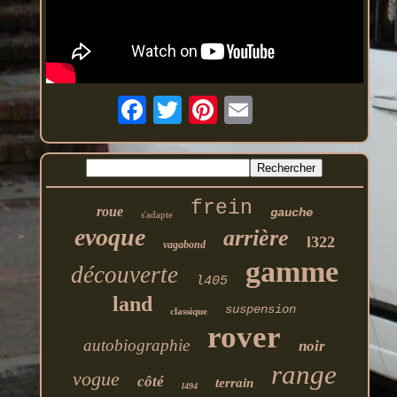
frein
roue
gauche
s'adapte
evoque
arrière
l322
vagabond
gamme
découverte
l405
land
suspension
classique
rover
autobiographie
noir
range
vogue
côté
terrain
l494