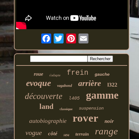
frein
roue
gauche
s'adapte
evoque
arrière
l322
vagabond
gamme
découverte
l405
land
suspension
classique
rover
autobiographie
noir
range
vogue
côté
terrain
l494