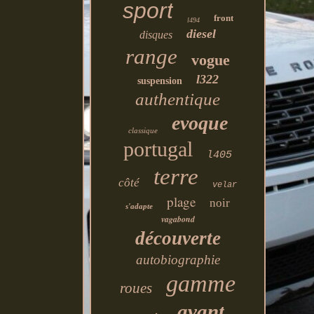
sport
front
l494
diesel
disques
range
vogue
l322
suspension
authentique
evoque
classique
portugal
l405
terre
côté
velar
plage
noir
s'adapte
vagabond
découverte
autobiographie
gamme
roues
avant