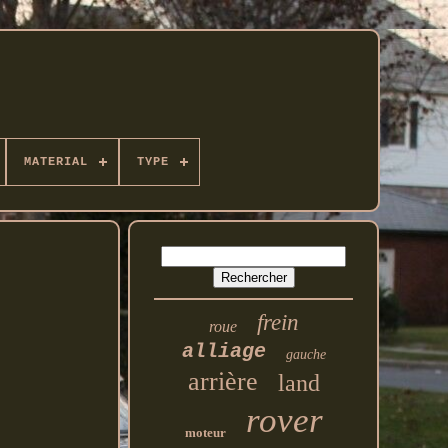
MATERIAL
TYPE
frein
roue
alliage
gauche
arrière
land
rover
moteur