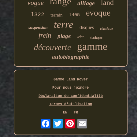
range
land
vogue
alliage
evoque
l322
terrain
l405
terre
disques
suspension
classique
frein
plage
velar
s'adapte
gamme
découverte
autobiographie
Gamme Land Rover
Pour nous joindre
Déclaration de confidentialité
Termes d'utilisation
EN
FR