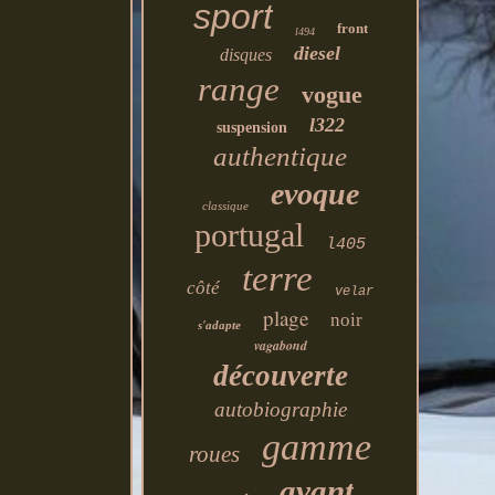
sport
front
l494
diesel
disques
range
vogue
l322
suspension
authentique
evoque
classique
portugal
l405
terre
côté
velar
plage
noir
s'adapte
vagabond
découverte
autobiographie
gamme
roues
avant