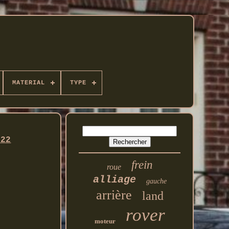
MATERIAL
TYPE
222
frein
roue
alliage
gauche
arrière
land
rover
moteur