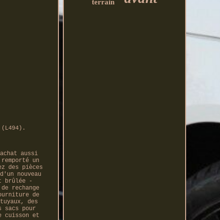
terrain
 (L494).
achat aussi
 remporté un
ez des pièces
d'un nouveau
t brûlée -
 de rechange
ourniture de
tuyaux, des
s sacs pour
e cuisson et