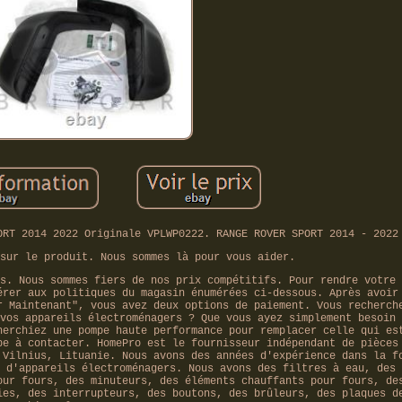
ORT 2014 2022 Originale VPLWP0222. RANGE ROVER SPORT 2014 - 2022
sur le produit. Nous sommes là pour vous aider.
s. Nous sommes fiers de nos prix compétitifs. Pour rendre votre 
érer aux politiques du magasin énumérées ci-dessous. Après avoir
r Maintenant", vous avez deux options de paiement. Vous recherch
vos appareils électroménagers ? Que vous ayez simplement besoin 
herchiez une pompe haute performance pour remplacer celle qui es
pe à contacter. HomePro est le fournisseur indépendant de pièces
 Vilnius, Lituanie. Nous avons des années d'expérience dans la f
 d'appareils électroménagers. Nous avons des filtres à eau, des 
our fours, des minuteurs, des éléments chauffants pour fours, de
ies, des interrupteurs, des boutons, des brûleurs, des plaques d