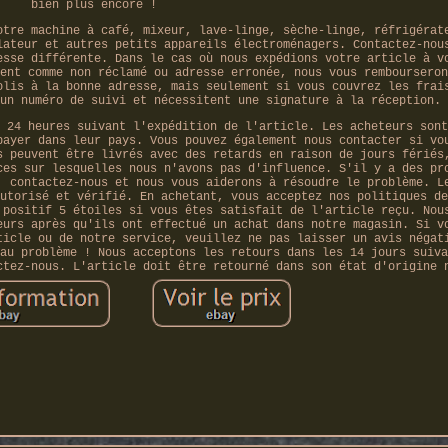
bien plus encore !
otre machine à café, mixeur, lave-linge, sèche-linge, réfrigérat
lateur et autres petits appareils électroménagers. Contactez-nou
esse différente. Dans le cas où nous expédions votre article à v
ent comme non réclamé ou adresse erronée, nous vous rembourseron
olis à la bonne adresse, mais seulement si vous couvrez les frai
un numéro de suivi et nécessitent une signature à la réception.
 24 heures suivant l'expédition de l'article. Les acheteurs sont
payer dans leur pays. Vous pouvez également nous contacter si vo
s peuvent être livrés avec des retards en raison de jours fériés
ces sur lesquelles nous n'avons pas d'influence. S'il y a des pr
, contactez-nous et nous vous aiderons à résoudre le problème. L
utorisé et vérifié. En achetant, vous acceptez nos politiques de
 positif 5 étoiles si vous êtes satisfait de l'article reçu. Nou
eurs après qu'ils ont effectué un achat dans notre magasin. Si v
ticle ou de notre service, veuillez ne pas laisser un avis négat
au problème ! Nous acceptons les retours dans les 14 jours suiva
ctez-nous. L'article doit être retourné dans son état d'origine 