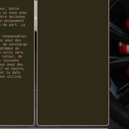
eur, hotte
s si vous avez
otre ancienne
s uniquement
s de port. La
 responsables
us avez des
, de surcharge
oblèmes de
e colis sera
 retour, de
s laissons
ous avez des
if ou neutre,
nt la date
non utilisé.