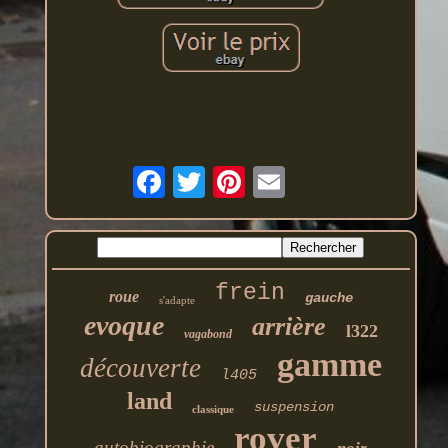
frein
roue
gauche
s'adapte
evoque
arrière
l322
vagabond
gamme
découverte
l405
land
suspension
classique
rover
autobiographie