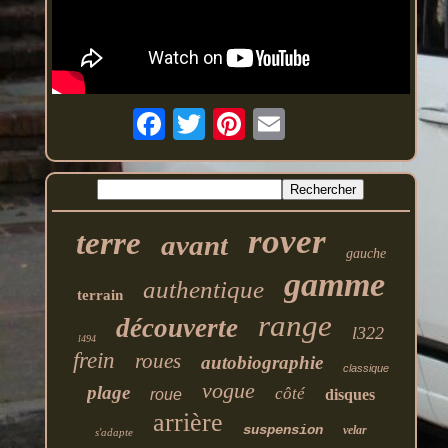
rover
terre
avant
gauche
gamme
authentique
terrain
range
découverte
l322
l494
frein
roues
autobiographie
classique
vogue
plage
côté
roue
disques
arrière
suspension
velar
s'adapte