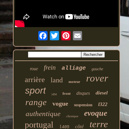
frein
alliage
roue
gauche
rover
arrière
land
moteur
sport
diesel
disques
front
l494
range
vogue
l322
suspension
evoque
authentique
classique
terre
portugal
côté
l405