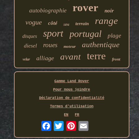
rover
autobiographie
noir
range
vogue
côté
terrain
l494
sport
portugal
plage
disques
authentique
roues
diesel
moteur
terre
avant
alliage
front
velar
Gamme Land Rover
Pour nous joindre
Déclaration de confidentialité
Termes d'utilisation
EN
FR