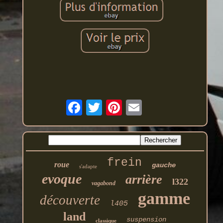
frein
roue
gauche
s'adapte
evoque
arrière
l322
vagabond
gamme
découverte
l405
land
suspension
classique