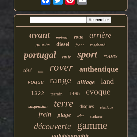
avant
arrière
moteur
roue
diesel
gauche
front
vagabond
sport
portugal
roues
noir
rover
authentique
côté
l494
range
land
vogue
alliage
evoque
l322
terrain
l405
terre
disques
suspension
classique
frein
plage
velar
s'adapte
gamme
découverte
autobiographie