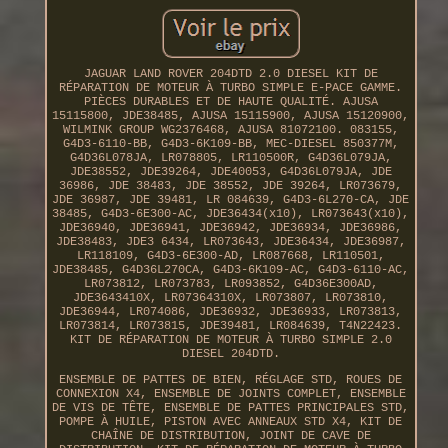
JAGUAR LAND ROVER 204DTD 2.0 DIESEL KIT DE
RÉPARATION DE MOTEUR À TURBO SIMPLE E-PACE GAMME.
PIÈCES DURABLES ET DE HAUTE QUALITÉ. AJUSA
15115800, JDE38485, AJUSA 15115900, AJUSA 15120900,
WILMINK GROUP WG2376468, AJUSA 81072100. 083155,
G4D3-6110-BB, G4D3-6K109-BB, MEC-DIESEL 850377M,
G4D36L078JA, LR078805, LR110500R, G4D36L079JA,
JDE38552, JDE39264, JDE40053, G4D36L079JA, JDE
36986, JDE 38483, JDE 38552, JDE 39264, LR073679,
JDE 36987, JDE 39481, LR 084639, G4D3-6L270-CA, JDE
38485, G4D3-6E300-AC, JDE36434(x10), LR073643(x10),
JDE36940, JDE36941, JDE36942, JDE36934, JDE36986,
JDE38483, JDE3 6434, LR073643, JDE36434, JDE36987,
LR118109, G4D3-6E300-AD, LR087668, LR110501,
JDE38485, G4D36L270CA, G4D3-6K109-AC, G4D3-6110-AC,
LR073812, LR073783, LR093852, G4D36E300AD,
JDE3643410X, LR07364310X, LR073807, LR073810,
JDE36944, LR074086, JDE36932, JDE36933, LR073813,
LR073814, LR073815, JDE39481, LR084639, T4N22423.
KIT DE RÉPARATION DE MOTEUR À TURBO SIMPLE 2.0
DIESEL 204DTD.
ENSEMBLE DE PATTES DE BIEN, RÉGLAGE STD, ROUES DE
CONNEXION X4, ENSEMBLE DE JOINTS COMPLET, ENSEMBLE
DE VIS DE TÊTE, ENSEMBLE DE PATTES PRINCIPALES STD,
POMPE À HUILE, PISTON AVEC ANNEAUX STD X4, KIT DE
CHAÎNE DE DISTRIBUTION, JOINT DE CAVE DE