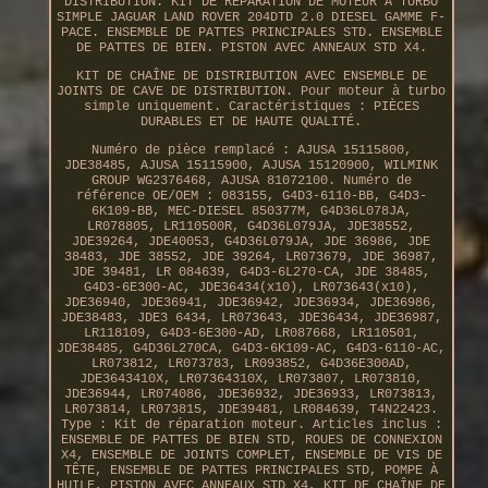
DISTRIBUTION. KIT DE RÉPARATION DE MOTEUR À TURBO
SIMPLE JAGUAR LAND ROVER 204DTD 2.0 DIESEL GAMME F-
PACE. ENSEMBLE DE PATTES PRINCIPALES STD. ENSEMBLE
DE PATTES DE BIEN. PISTON AVEC ANNEAUX STD X4.
KIT DE CHAÎNE DE DISTRIBUTION AVEC ENSEMBLE DE
JOINTS DE CAVE DE DISTRIBUTION. Pour moteur à turbo
simple uniquement. Caractéristiques : PIÈCES
DURABLES ET DE HAUTE QUALITÉ.
Numéro de pièce remplacé : AJUSA 15115800,
JDE38485, AJUSA 15115900, AJUSA 15120900, WILMINK
GROUP WG2376468, AJUSA 81072100. Numéro de
référence OE/OEM : 083155, G4D3-6110-BB, G4D3-
6K109-BB, MEC-DIESEL 850377M, G4D36L078JA,
LR078805, LR110500R, G4D36L079JA, JDE38552,
JDE39264, JDE40053, G4D36L079JA, JDE 36986, JDE
38483, JDE 38552, JDE 39264, LR073679, JDE 36987,
JDE 39481, LR 084639, G4D3-6L270-CA, JDE 38485,
G4D3-6E300-AC, JDE36434(x10), LR073643(x10),
JDE36940, JDE36941, JDE36942, JDE36934, JDE36986,
JDE38483, JDE3 6434, LR073643, JDE36434, JDE36987,
LR118109, G4D3-6E300-AD, LR087668, LR110501,
JDE38485, G4D36L270CA, G4D3-6K109-AC, G4D3-6110-AC,
LR073812, LR073783, LR093852, G4D36E300AD,
JDE3643410X, LR07364310X, LR073807, LR073810,
JDE36944, LR074086, JDE36932, JDE36933, LR073813,
LR073814, LR073815, JDE39481, LR084639, T4N22423.
Type : Kit de réparation moteur. Articles inclus :
ENSEMBLE DE PATTES DE BIEN STD, ROUES DE CONNEXION
X4, ENSEMBLE DE JOINTS COMPLET, ENSEMBLE DE VIS DE
TÊTE, ENSEMBLE DE PATTES PRINCIPALES STD, POMPE À
HUILE, PISTON AVEC ANNEAUX STD X4, KIT DE CHAÎNE DE