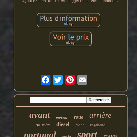
Ajoutez des articles suggérés à vos annonces.
avant
arrière
moteur
roue
diesel
gauche
front
vagabond
sport
portugal
roues
noir