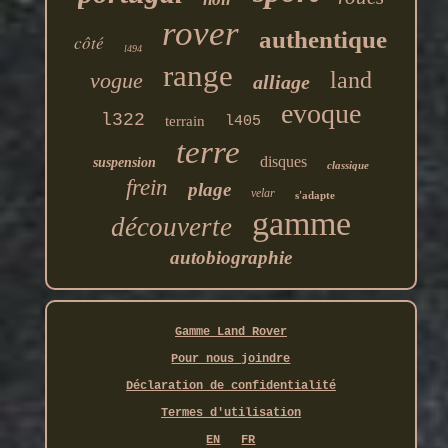
rover
authentique
côté
l494
range
land
vogue
alliage
evoque
l322
terrain
l405
terre
disques
suspension
classique
frein
plage
velar
s'adapte
gamme
découverte
autobiographie
Gamme Land Rover
Pour nous joindre
Déclaration de confidentialité
Termes d'utilisation
EN
FR