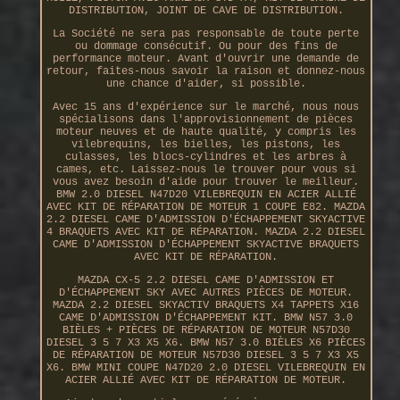
DISTRIBUTION, JOINT DE CAVE DE DISTRIBUTION.
La Société ne sera pas responsable de toute perte
ou dommage consécutif. Ou pour des fins de
performance moteur. Avant d'ouvrir une demande de
retour, faites-nous savoir la raison et donnez-nous
une chance d'aider, si possible.
Avec 15 ans d'expérience sur le marché, nous nous
spécialisons dans l'approvisionnement de pièces
moteur neuves et de haute qualité, y compris les
vilebrequins, les bielles, les pistons, les
culasses, les blocs-cylindres et les arbres à
cames, etc. Laissez-nous le trouver pour vous si
vous avez besoin d'aide pour trouver le meilleur.
BMW 2.0 DIESEL N47D20 VILEBREQUIN EN ACIER ALLIÉ
AVEC KIT DE RÉPARATION DE MOTEUR 1 COUPE E82. MAZDA
2.2 DIESEL CAME D'ADMISSION D'ÉCHAPPEMENT SKYACTIVE
4 BRAQUETS AVEC KIT DE RÉPARATION. MAZDA 2.2 DIESEL
CAME D'ADMISSION D'ÉCHAPPEMENT SKYACTIVE BRAQUETS
AVEC KIT DE RÉPARATION.
MAZDA CX-5 2.2 DIESEL CAME D'ADMISSION ET
D'ÉCHAPPEMENT SKY AVEC AUTRES PIÈCES DE MOTEUR.
MAZDA 2.2 DIESEL SKYACTIV BRAQUETS X4 TAPPETS X16
CAME D'ADMISSION D'ÉCHAPPEMENT KIT. BMW N57 3.0
BIÈLES + PIÈCES DE RÉPARATION DE MOTEUR N57D30
DIESEL 3 5 7 X3 X5 X6. BMW N57 3.0 BIÈLES X6 PIÈCES
DE RÉPARATION DE MOTEUR N57D30 DIESEL 3 5 7 X3 X5
X6. BMW MINI COUPE N47D20 2.0 DIESEL VILEBREQUIN EN
ACIER ALLIÉ AVEC KIT DE RÉPARATION DE MOTEUR.