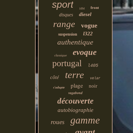
sport
front
l494
diesel
disques
range
vogue
l322
suspension
authentique
evoque
classique
portugal
l405
terre
côté
velar
plage
noir
s'adapte
vagabond
découverte
autobiographie
gamme
roues
avant