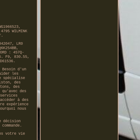
WG1966523,
 4795 WILMINK
T.
342047, LR0
Q6K254BB,
ORD : 4S7Q-
6. F9, 830.55,
D61536.
 Besoin d'un
aider les
e spécialise
iston, des
tons, des
 qu'avec des
services
accéder à des
re expérience
ourquoi nous
e décision
 commande.
ns votre vie