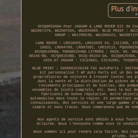
9X2Q6M260AA Pour JAGUAR & LAND ROVER Kit de Co
WG2007279, WG2007555, WG2034865. BLUE PRINT : ADJ
GROUP : WG1780538, WG1966523, WG200727
LAND ROVER : LR016655, LR016655 S4, 1311306, 13
16655, LR004708, LR007091, LR019115, PQG50025
9X2Q6K288BA, FW9Q6K254BA CITROËN : 0829. G0, 981
6K245-BD, 4S7Q6K254BD, 9X2Q-6K254-DA, 9X2Q6K254DA,
1926.67 JAGUAR : C2C24601, C2C41082, 7H2Q6K2
BLUE PRINT : 5050063226249 FAI AutoParts : 502704
kit personnalisé ? AP Auto Parts est un des m
propriétaires de voitures à trouver toutes les p
dans la vente et la distribution de pièces de 
roulements principaux et de bielles, des pompe
ensembles de joints complets, etc. Dans le but de
fabricants de bonne réputation. Notre objecti
automobiles dans toute la région. En permettant au
connaissances, des services et une large gamme d'o
simple et sans tracas. Nous comprenons que de nom
Nos agents de service sont dédiés à vous fourn
éclairée. Nous l'envoyons comme vous le souhait
Nous sommes ici pour rendre cela facile. Nos rep
privée. Sach