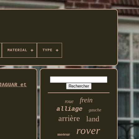
MATERIAL
TYPE
JAGUAR et
frein
roue
alliage
gauche
arrière
land
rover
moteur