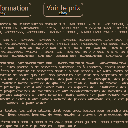
urroie de Distribution Moteur 3.0 TDV6 306DT - NEUF. WG1780538, 
137306 FAI AutoParts : T1215, TBK404 MDR : MTK-5L09 SWAG : 62 10
9, WG2007555, WG2034865. JAGUAR : 306DT, AJV6D LAND ROVER : 306D
11306 S1, 1324388, 1324388 S1, 1324390, 9X2Q6M260AA, C2C41082, 1
0, 4S7Q6K254BD, 9X2Q6K254DA, LANDCDI002, LR006526, LR016656, 9X2
4121580, 1926.85, 9812121580, 816.4, 0816. F9, 830.55, 1926.67 F
 4S7Q6C348BC PEUGEOT : 0829. G0, 1926.85, 9812121580, 816.4, 081
54AA, 9X2Q6K254DA, C2D7052, JAGUCDI004, 9X2Q6K254BB, C2C24828, J
9307896, 5027049307902 MDR : 8433573879070 SWAG : 4054228047954.
eilleurs portails de services automobiles à Londres, conçu pour 
ièces de moteur et services dont ils ont besoin. AP Auto Parts s
moteur de haute qualité. Nos produits incluent des segments de p
s à huile, des vilebrequins, des poulies de vilebrequin, des pis
 fournir notre service de qualité et fiable, nous ne travaillons
f principal est d'améliorer tous les aspects de l'industrie des 
x propriétaires de voitures et aux reconstructeurs de moteurs d'
ptions adaptées à leurs besoins. Nous sommes ici pour rendre vot
breux clients n'ont jamais acheté de pièces automobiles, c'est p
sommes là pour aider.
ir toutes les informations dont vous avez besoin pour prendre un
ez. Nous sommes heureux de vous guider à travers le processus de
résentants sont disponibles 24/7 pour vous guider. Nous respecto
ez que votre vie privée est importante.