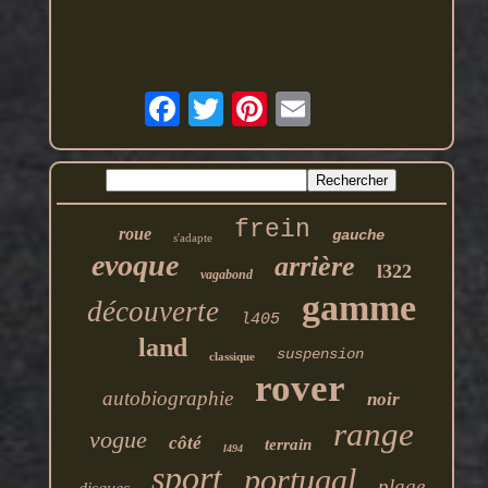
frein
roue
gauche
s'adapte
evoque
arrière
l322
vagabond
gamme
découverte
l405
land
suspension
classique
rover
autobiographie
noir
range
vogue
côté
terrain
l494
sport
portugal
plage