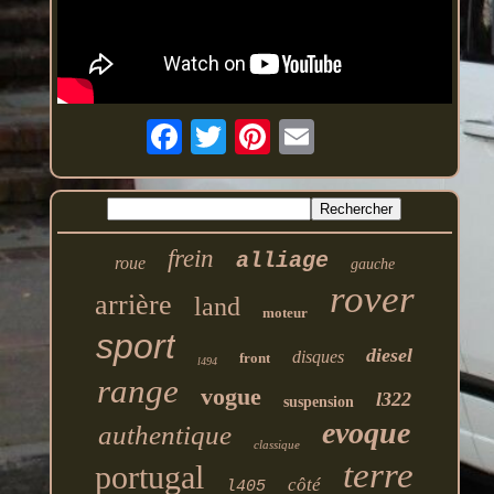
frein
alliage
roue
gauche
rover
arrière
land
moteur
sport
diesel
disques
front
l494
range
vogue
l322
suspension
evoque
authentique
classique
terre
portugal
côté
l405