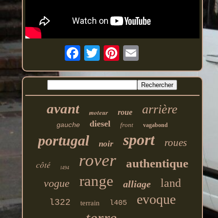
avant
arrière
moteur
roue
diesel
gauche
front
vagabond
sport
portugal
roues
noir
rover
authentique
côté
l494
range
land
vogue
alliage
evoque
l322
terrain
l405
terre