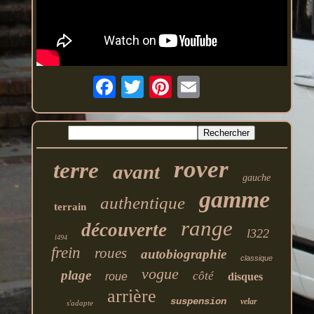
rover
terre
avant
gauche
gamme
authentique
terrain
range
découverte
l322
l494
frein
roues
autobiographie
classique
vogue
plage
côté
roue
disques
arrière
suspension
velar
s'adapte