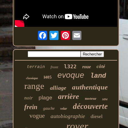
l322
côté
roue
terrain
front
evoque
land
l405
classique
range
authentique
alliage
arrière
plage
noir
moteur
l494
découverte
frein
gauche
velar
vogue
autobiographie
diesel
rover