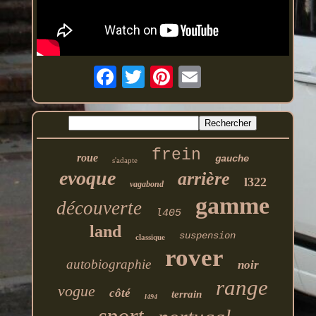
frein
roue
gauche
s'adapte
evoque
arrière
l322
vagabond
gamme
découverte
l405
land
suspension
classique
rover
autobiographie
noir
range
vogue
côté
terrain
l494
sport