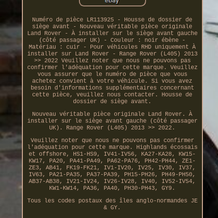
Numéro de pièce LR113925 - Housse de dossier de
siège avant - Nouveau véritable pièce originale
Land Rover - À installer sur le siège avant gauche
(côté passager UK) - Couleur : noir ébène -
Matériau : cuir - Pour véhicules RHD uniquement À
installer sur Land Rover - Range Rover (L405) 2013
>> 2022 Veuillez noter que nous ne pouvons pas
confirmer l'adéquation pour cette marque. Veuillez
vous assurer que le numéro de pièce que vous
achetez convient à votre véhicule. Si vous avez
besoin d'informations supplémentaires concernant
cette pièce, veuillez nous contacter. Housse de
dossier de siège avant.
Nouveau véritable pièce originale Land Rover. À
installer sur le siège avant gauche (côté passager
UK). Range Rover (L405) 2013 >> 2022.
Veuillez noter que nous ne pouvons pas confirmer
l'adéquation pour cette marque. Highlands écossais
et offshore, HS1-HS9, IV41-IV56, KA27-KA28, KW15-
KW17, PA20, PA41-PA49, PA62-PA76, PH42-PH44, ZE1-
ZE3, AB41, FK19-FK21, IV1-IV20, IV25, IV30, IV37,
IV63, PA21-PA35, PA37-PA39, PH15-PH26, PH49-PH50,
AB37-AB38, IV21-IV24, IV26-IV28, IV40, IV52-IV54,
KW1-KW14, PA36, PA40, PH30-PH43, GY9.
Tous les codes postaux des îles anglo-normandes JE
& GY.