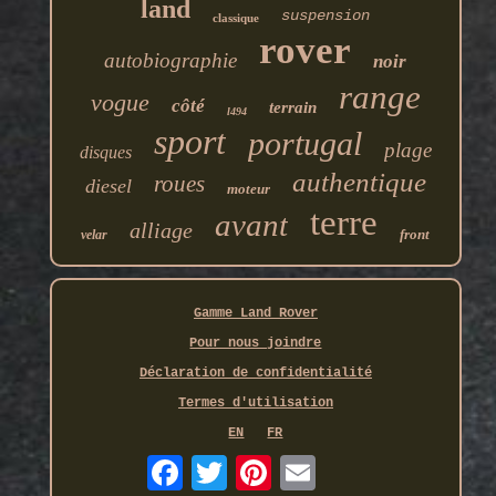
land
suspension
classique
rover
autobiographie
noir
range
vogue
côté
terrain
l494
sport
portugal
plage
disques
authentique
roues
diesel
moteur
terre
avant
alliage
front
velar
Gamme Land Rover
Pour nous joindre
Déclaration de confidentialité
Termes d'utilisation
EN
FR