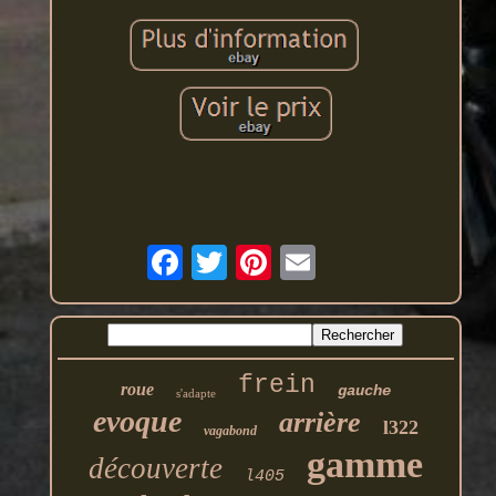
frein
roue
gauche
s'adapte
evoque
arrière
l322
vagabond
gamme
découverte
l405