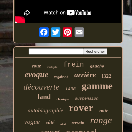
frein
roue
gauche
s'adapte
evoque
arrière
l322
vagabond
gamme
découverte
l405
land
suspension
classique
rover
autobiographie
noir
range
vogue
côté
terrain
l494
sport