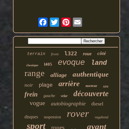
l322
côté
roue
terrain
front
evoque
land
l405
classique
range
authentique
alliage
arrière
plage
noir
moteur
l494
découverte
frein
gauche
velar
vogue
autobiographie
diesel
rover
disques
suspension
vagabond
sport
avant
roues