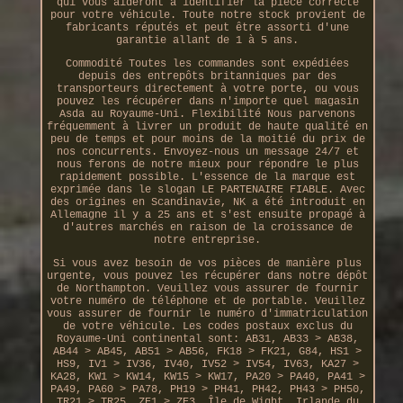
qui vous aideront à identifier la pièce correcte
pour votre véhicule. Toute notre stock provient de
fabricants réputés et peut être assorti d'une
garantie allant de 1 à 5 ans.
Commodité Toutes les commandes sont expédiées
depuis des entrepôts britanniques par des
transporteurs directement à votre porte, ou vous
pouvez les récupérer dans n'importe quel magasin
Asda au Royaume-Uni. Flexibilité Nous parvenons
fréquemment à livrer un produit de haute qualité en
peu de temps et pour moins de la moitié du prix de
nos concurrents. Envoyez-nous un message 24/7 et
nous ferons de notre mieux pour répondre le plus
rapidement possible. L'essence de la marque est
exprimée dans le slogan LE PARTENAIRE FIABLE. Avec
des origines en Scandinavie, NK a été introduit en
Allemagne il y a 25 ans et s'est ensuite propagé à
d'autres marchés en raison de la croissance de
notre entreprise.
Si vous avez besoin de vos pièces de manière plus
urgente, vous pouvez les récupérer dans notre dépôt
de Northampton. Veuillez vous assurer de fournir
votre numéro de téléphone et de portable. Veuillez
vous assurer de fournir le numéro d'immatriculation
de votre véhicule. Les codes postaux exclus du
Royaume-Uni continental sont: AB31, AB33 > AB38,
AB44 > AB45, AB51 > AB56, FK18 > FK21, G84, HS1 >
HS9, IV1 > IV36, IV40, IV52 > IV54, IV63, KA27 >
KA28, KW1 > KW14, KW15 > KW17, PA20 > PA40, PA41 >
PA49, PA60 > PA78, PH19 > PH41, PH42, PH43 > PH50,
TR21 > TR25, ZE1 > ZE3, Île de Wight, Irlande du