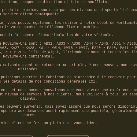
irection, pompes de direction et kits de soufflets.
 produits premium, soutenue par des niveaux de disponibilité exc
n service client remarquable.
ce, vous pouvez également les retirer à notre dépôt de Northampt
rnir votre numéro de téléphone fixe et mobile.
ournir le numéro d’immatriculation de votre véhicule.
u Royaume-Uni sont : AB31, AB33 > AB38, AB44 > AB45, AB51 > AB56
V63, KA27 > KA28, KW1 > KW14, KW15 > KW17, PA20 > PA40, PA41 > P
5, ZE1 > ZE3, l’île de Wight, l’Irlande du Nord et toutes les îl
Royaume-Uni continental.
s suivants avant de retourner un article. Pièces neuves, non ouv
utilisées.
 puissions avertir le fabricant de s’attendre à le recevoir pour
s les détails de nos conditions générales ICI.
ients et nous sommes convaincus que vous vivrez une expérience p
ut niveau de service à nos clients. Nous veillons à tous les asp
clients.
es peuvent survenir, mais soyez assuré que nous serons disponibl
répondre aux demandes aussi rapidement que possible, généralemen
heures.
rvice client se fera un plaisir de vous aider.