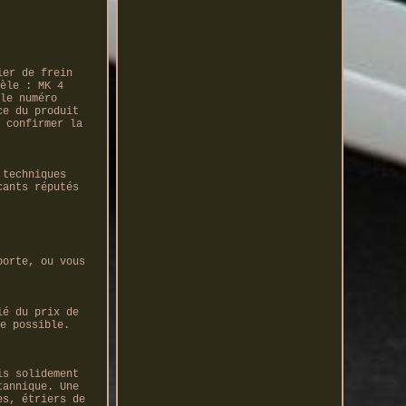
ier de frein
èle : MK 4
le numéro
ce du produit
 confirmer la
 techniques
cants réputés
porte, ou vous
ié du prix de
e possible.
is solidement
tannique. Une
es, étriers de