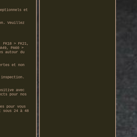
eptionnels et
on. Veuillez
, FK18 > FK21,
A49, PA60 >
es autour du
ertes et non
 inspection.
ositive avec
ects pour nos
es pour vous
t sous 24 à 48