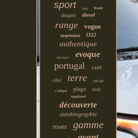
sport
front
l494
diesel
disques
range
vogue
l322
suspension
authentique
evoque
classique
portugal
l405
terre
côté
velar
plage
noir
s'adapte
vagabond
découverte
autobiographie
gamme
roues
avant