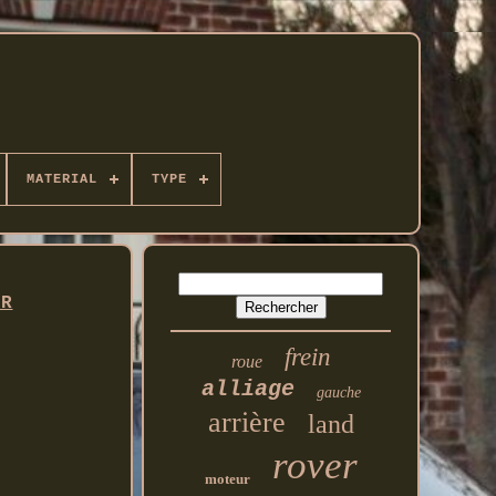
MATERIAL
TYPE
ER
frein
roue
alliage
gauche
arrière
land
rover
moteur