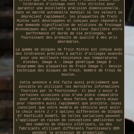
telles que la norme SAE J431 / Classe G3000. Les
tolérances d'usinage sont très strictes pour
garantir une excellente précision dimensionnelle.
Dans un marché automobile mondial où les valeurs se
déprécient rapidement, les plaquettes de frein
Mintex sont développées et conçues pour répondre à
une demande significative de solutions de freinage
économiques qui offrent le meilleur équilibre entre
performance et durée de vie prolongée, en
fournissant des produits de qualité à des prix
abordables.
La gamme de disques de frein Mintex est conçue avec
des tolérances précises à partir d'alliages avancés
pour une meilleure résistance aux températures
élevées. Image A - Image générique Image B -
Diagramme des plaquettes de frein Image C - Dessin
technique des disques de frein. Nombre de trous de
boulon.
Cette annonce a été faite aussi précisément que
possible en utilisant les dernières informations
fournies par le fournisseur. Il peut y avoir à
certaines occasions plus d'une pièce compatible
pour votre véhicule. Nous ferons de notre mieux
pour répondre aussi rapidement que possible. Soyez
conscient que votre modèle de véhicule peut avoir
le choix entre 2 / 3 options différentes de DISQUES
ET PASTILLES AVANTS. De telles variations peuvent
s'appliquer en raison de conceptions améliorées sur
des numéros de châssis ultérieurs, ou des
fabricants utilisant différents fournisseurs OEM
pendant le processus de production.