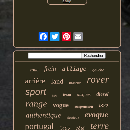
frein
alliage
roue
gauche
rover
arrière
land
moteur
sport
diesel
disques
front
l494
range
vogue
l322
suspension
evoque
authentique
classique
terre
portugal
côté
l405