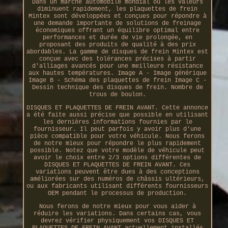
Dans un marché automobile mondial où les valeurs
diminuent rapidement, les plaquettes de frein
Mintex sont développées et conçues pour répondre à
une demande importante de solutions de freinage
économiques offrant un équilibre optimal entre
performances et durée de vie prolongée, en
proposant des produits de qualité à des prix
abordables. La gamme de disques de frein Mintex est
conçue avec des tolérances précises à partir
d'alliages avancés pour une meilleure résistance
aux hautes températures. Image A - Image générique
Image B - Schéma des plaquettes de frein Image C -
Dessin technique des disques de frein. Nombre de
trous de boulon.
DISQUES ET PLAQUETTES DE FREIN AVANT. Cette annonce
a été faite aussi précise que possible en utilisant
les dernières informations fournies par le
fournisseur. Il peut parfois y avoir plus d'une
pièce compatible pour votre véhicule. Nous ferons
de notre mieux pour répondre le plus rapidement
possible. Notez que votre modèle de véhicule peut
avoir le choix entre 2/3 options différentes de
DISQUES ET PLAQUETTES DE FREIN AVANT. Ces
variations peuvent être dues à des conceptions
améliorées sur des numéros de châssis ultérieurs,
ou aux fabricants utilisant différents fournisseurs
OEM pendant le processus de production.
Nous ferons de notre mieux pour vous aider à
réduire les variations. Dans certains cas, vous
devrez vérifier physiquement vos DISQUES ET