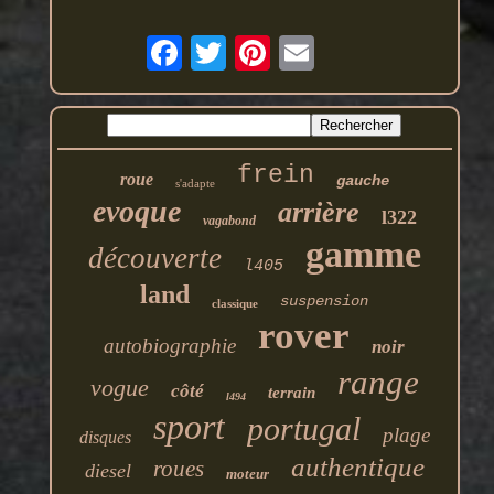
frein
roue
gauche
s'adapte
evoque
arrière
l322
vagabond
gamme
découverte
l405
land
suspension
classique
rover
autobiographie
noir
range
vogue
côté
terrain
l494
sport
portugal
plage
disques
authentique
roues
diesel
moteur