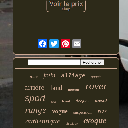
frein
alliage
roue
gauche
rover
arrière
land
moteur
sport
diesel
disques
front
l494
range
vogue
l322
suspension
evoque
authentique
classique