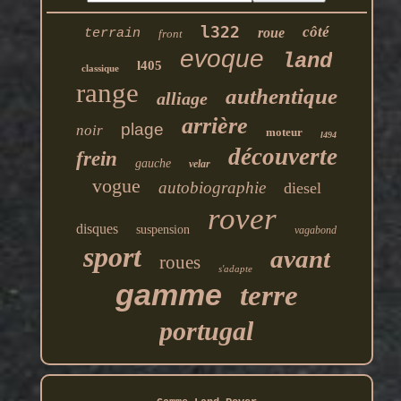
l322
côté
roue
terrain
front
evoque
land
l405
classique
range
authentique
alliage
arrière
plage
noir
moteur
l494
découverte
frein
gauche
velar
vogue
autobiographie
diesel
rover
disques
suspension
vagabond
sport
avant
roues
s'adapte
gamme
terre
portugal