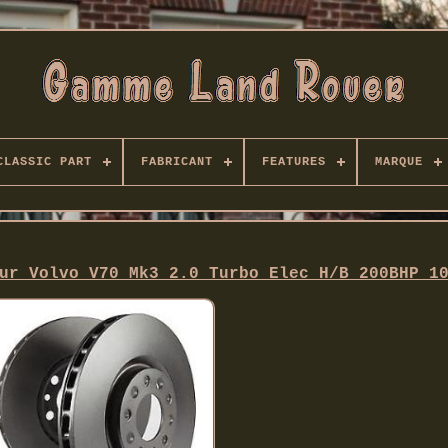
CLASSIC PART
FABRICANT
FEATURES
MARQUE
ur Volvo V70 Mk3 2.0 Turbo Elec H/B 200BHP 1