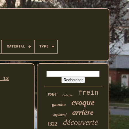
MATERIAL
TYPE
0 12
frein
roue
s'adapte
evoque
gauche
arrière
vagabond
découverte
l322