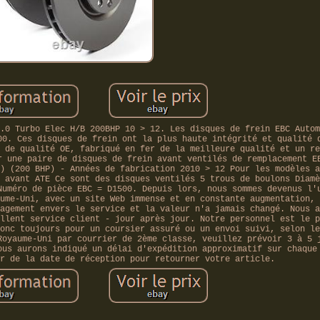
.0 Turbo Elec H/B 200BHP 10 > 12. Les disques de frein EBC Autom
00. Ces disques de frein ont la plus haute intégrité et qualité 
 de qualité OE, fabriqué en fer de la meilleure qualité et un re
r une paire de disques de frein avant ventilés de remplacement E
) (200 BHP) - Années de fabrication 2010 > 12 Pour les modèles a
 avant ATE Ce sont des disques ventilés 5 trous de boulons Diamè
Numéro de pièce EBC = D1500. Depuis lors, nous sommes devenus l'
ume-Uni, avec un site Web immense et en constante augmentation, 
agement envers le service et la valeur n'a jamais changé. Nous a
llent service client - jour après jour. Notre personnel est le p
onc toujours pour un coursier assuré ou un envoi suivi, selon le
Royaume-Uni par courrier de 2ème classe, veuillez prévoir 3 à 5 
ous aurons indiqué un délai d'expédition approximatif sur chaque
r de la date de réception pour retourner votre article.