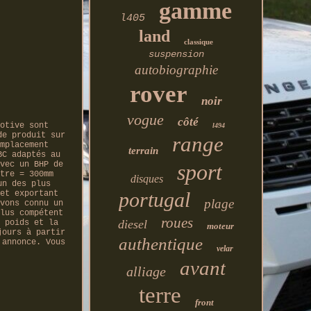
gamme
l405
land
classique
suspension
autobiographie
rover
noir
vogue
côté
otive sont
l494
de produit sur
range
mplacement
terrain
BC adaptés au
vec un BHP de
sport
tre = 300mm
disques
un des plus
portugal
et exportant
plage
vons connu un
lus compétent
roues
diesel
 poids et la
moteur
jours à partir
authentique
 annonce. Vous
velar
avant
alliage
terre
front