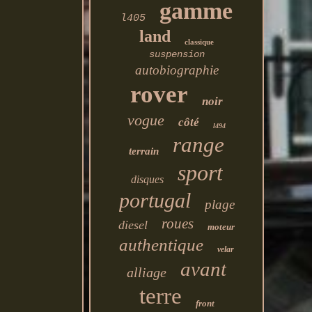
gamme
l405
land
classique
suspension
autobiographie
rover
noir
vogue
côté
l494
range
terrain
sport
disques
portugal
plage
roues
diesel
moteur
authentique
velar
avant
alliage
terre
front