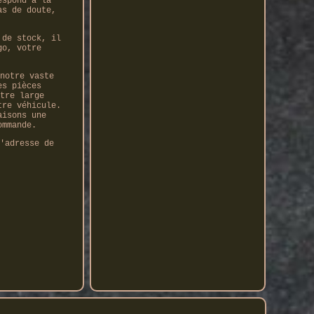
espond à la
as de doute,
 de stock, il
go, votre
notre vaste
es pièces
tre large
tre véhicule.
aisons une
ommande.
'adresse de