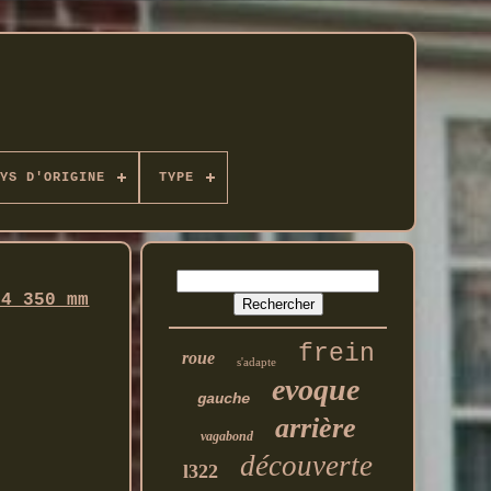
YS D'ORIGINE
TYPE
24 350 mm
frein
roue
s'adapte
evoque
gauche
arrière
vagabond
découverte
l322