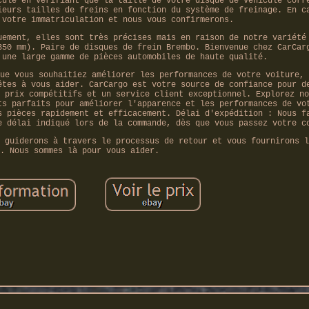
cule en vérifiant que la taille de votre disque de véhicule corr
ieurs tailles de freins en fonction du système de freinage. En c
 votre immatriculation et nous vous confirmerons.
uement, elles sont très précises mais en raison de notre variété
350 mm). Paire de disques de frein Brembo. Bienvenue chez CarCar
 une large gamme de pièces automobiles de haute qualité.
ue vous souhaitiez améliorer les performances de votre voiture, 
êtes à vous aider. CarCargo est votre source de confiance pour d
 prix compétitifs et un service client exceptionnel. Explorez no
ts parfaits pour améliorer l'apparence et les performances de vo
s pièces rapidement et efficacement. Délai d'expédition : Nous f
e délai indiqué lors de la commande, dès que vous passez votre c
 guiderons à travers le processus de retour et vous fournirons l
. Nous sommes là pour vous aider.