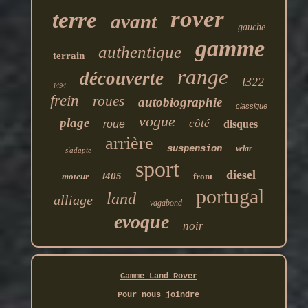
rover
terre
avant
gauche
gamme
authentique
terrain
range
découverte
l322
l494
frein
roues
autobiographie
classique
vogue
plage
côté
roue
disques
arrière
suspension
velar
s'adapte
sport
diesel
l405
moteur
front
portugal
land
alliage
vagabond
evoque
noir
Gamme Land Rover
Pour nous joindre