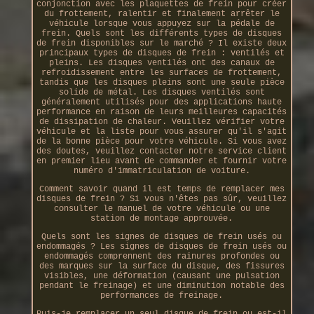
conjonction avec les plaquettes de frein pour créer
du frottement, ralentir et finalement arrêter le
véhicule lorsque vous appuyez sur la pédale de
frein. Quels sont les différents types de disques
de frein disponibles sur le marché ? Il existe deux
principaux types de disques de frein : ventilés et
pleins. Les disques ventilés ont des canaux de
refroidissement entre les surfaces de frottement,
tandis que les disques pleins sont une seule pièce
solide de métal. Les disques ventilés sont
généralement utilisés pour des applications haute
performance en raison de leurs meilleures capacités
de dissipation de chaleur. Veuillez vérifier votre
véhicule et la liste pour vous assurer qu'il s'agit
de la bonne pièce pour votre véhicule. Si vous avez
des doutes, veuillez contacter notre service client
en premier lieu avant de commander et fournir votre
numéro d'immatriculation de voiture.
Comment savoir quand il est temps de remplacer mes
disques de frein ? Si vous n'êtes pas sûr, veuillez
consulter le manuel de votre véhicule ou une
station de montage approuvée.
Quels sont les signes de disques de frein usés ou
endommagés ? Les signes de disques de frein usés ou
endommagés comprennent des rainures profondes ou
des marques sur la surface du disque, des fissures
visibles, une déformation (causant une pulsation
pendant le freinage) et une diminution notable des
performances de freinage.
Puis-je remplacer un seul disque de frein ou est-il