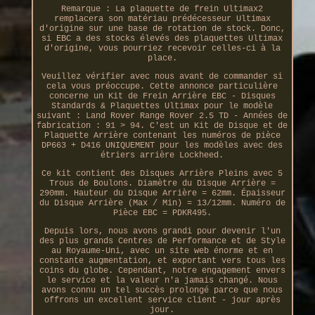
Remarque : La plaquette de frein Ultimax2
remplacera son matériau prédécesseur Ultimax
d'origine sur une base de rotation de stock. Donc,
si EBC a des stocks élevés des plaquettes Ultimax
d'origine, vous pourriez recevoir celles-ci à la
place.
Veuillez vérifier avec nous avant de commander si
cela vous préoccupe. Cette annonce particulière
concerne un Kit de Frein Arrière EBC - Disques
Standards & Plaquettes Ultimax pour le modèle
suivant : Land Rover Range Rover 2.5 TD - Années de
fabrication : 91 > 94. C'est un Kit de Disque et de
Plaquette Arrière contenant les numéros de pièce
DP663 + D416 UNIQUEMENT pour les modèles avec des
étriers arrière Lockheed.
Ce kit contient des Disques Arrière Pleins avec 5
Trous de Boulons. Diamètre du Disque Arrière =
290mm. Hauteur du Disque Arrière = 62mm. Épaisseur
du Disque Arrière (Max / Min) = 13/12mm. Numéro de
Pièce EBC = PDKR495.
Depuis lors, nous avons grandi pour devenir l'un
des plus grands Centres de Performance et de Style
au Royaume-Uni, avec un site web énorme et en
constante augmentation, et exportant vers tous les
coins du globe. Cependant, notre engagement envers
le service et la valeur n'a jamais changé. Nous
avons connu un tel succès prolongé parce que nous
offrons un excellent service client - jour après
jour.