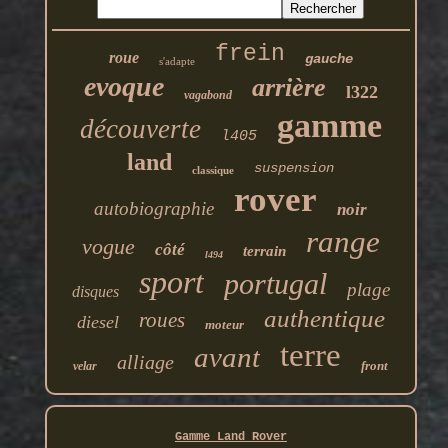
frein
roue
gauche
s'adapte
evoque
arrière
l322
vagabond
gamme
découverte
l405
land
suspension
classique
rover
autobiographie
noir
range
vogue
côté
terrain
l494
sport
portugal
plage
disques
authentique
roues
diesel
moteur
terre
avant
alliage
front
velar
Gamme Land Rover