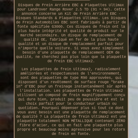
Disques de Frein Arrière EBC & Plaquettes Ultimax
pour Landrover Range Rover 2.5 TD (91 > 94). Cette
annonce concerne un Kit de Frein Arrière EBC -
Disques Standards & Plaquettes Ultimax. Les Disques
de Frein Automobiles EBC sont fabriqués à partir de
fonte spécifiée G3000. Ces disques de frein ont la
plus haute intégrité et qualité de produit sur le
marché secondaire. Un disque de remplacement de
qualité OE, fabriqué en fer de la plus haute
qualité et un disque de remplacement parfait pour
n'importe quelle voiture. Si vous avez simplement
besoin d'une plaquette de remplacement OEM de
qualité, ne cherchez pas plus loin que la plaquette
de frein EBC Ultimax2.
Les plaquettes de frein Ultimax2, radicalement
améliorées et respectueuses de l'environnement,
sont des plaquettes de type R90 approuvées, qui
disposent d'un revêtement de surface rouge "brake
in" d'EBC pour un freinage instantanément sûr après
l'installation. Les plaquettes de frein Ultimax2
utilisent un composé de frein magnifiquement conçu
qui dure bien, produit peu de poussière et est le
choix parfait pour le conducteur urbain ou
quotidien. Pourquoi dépenser plus si tout ce dont
vous avez besoin est une plaquette de remplacement
de qualité ? La plaquette de frein Ultimax2 est une
plaquette totalement NON MÉTALLIQUE contenant ZÉRO
fibre d'acier, ce qui en fait une plaquette plus
propre et beaucoup moins agressive pour les rotors
de frein en fonte.